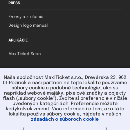
PRESS
Zmeny a zrušenia
Design logo manuál
APLIKÁCIE
MaxiTicket Scan
SOCIAL
Naša spoločnosť MaxiTicket s.r.o., Drevárska 23, 902
01 Pezinok a naši partneri na tejto lokalite používame
súbory cookie a podobné technológie, ako sú
napríklad webové majáky, pixelové značky a objekty
flash („súbory cookie“). Zvoľte si preferencie v nižšie
uvedených kategóriách. Preferencie môžete
kedykoľvek zmeniť. Viac informácií o tom, ako táto
lokalita používa súbory cookie, nájdete v našich
U nás môžete platiť:
zásadách o súboroch cookie