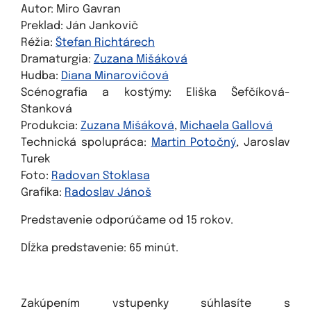
Autor: Miro Gavran
Preklad: Ján Jankovič
Réžia:
Štefan Richtárech
Dramaturgia:
Zuzana Mišáková
Hudba:
Diana Minarovičová
Scénografia a kostýmy: Eliška Šefčíková-
Stanková
Produkcia:
Zuzana Mišáková
,
Michaela Gallová
Technická spolupráca:
Martin Potočný
, Jaroslav
Turek
Foto:
Radovan Stoklasa
Grafika:
Radoslav Jánoš
Predstavenie odporúčame od 15 rokov.
Dĺžka predstavenie: 65 minút.
Zakúpením vstupenky súhlasíte s