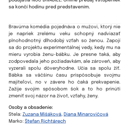
podujatia NOC DIVADIEL. Online predaj vstupeniek
sa končí hodinu pred predstavením.
Bravúrna komédia pojednáva o mužovi, ktorý nie
je napriek zrelému veku schopný nadviazať
plnohodnotný dlhodobý vzťah so ženou. Zapojí
sa do projektu experimentálnej vedy, kedy mu na
mieru vyrobia ženu-bábku. Je presne taká, aby
zodpovedala jeho požiadavkám, ale zároveň, aby
vyzerali spolu dôveryhodne. Učia sa spolu žiť.
Bábka sa väčšinu času prispôsobuje svojmu
majiteľovi, no v závere ho čaká prekvapenie.
Zažije svojím spôsobom šok a to ho prinúti
zmeniť svoj názor na život, vzťahy, ženy.
Osoby a obsadenie:
Stela:
Zuzana Mišáková
,
Diana Minarovičová
Marko:
Štefan Richtárech