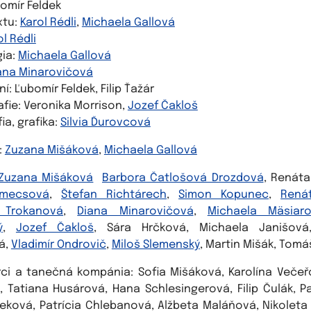
bomír Feldek
xtu:
Karol Rédli
,
Michaela Gallová
ol Rédli
ia:
Michaela Gallová
ana Minarovičová
ní: Ľubomír Feldek, Filip Ťažár
fie: Veronika Morrison,
Jozef Čakloš
a, grafika:
Silvia Ďurovcová
:
Zuzana Mišáková
,
Michaela Gallová
Zuzana Mišáková
Barbora Čatlošová Drozdová
, Renát
emecsová
,
Štefan Richtárech
,
Simon Kopunec
,
Rená
 Trokanová
,
Diana Minarovičová
,
Michaela Mäsiar
ý
,
Jozef Čakloš
, Sára Hrčková, Michaela Janišová,
á,
Vladimír Ondrovič
,
Miloš Slemenský
, Martin Mišák, Tomá
rci a tanečná kompánia: Sofia Mišáková, Karolína Večeř
, Tatiana Husárová, Hana Schlesingerová, Filip Čulák, Pa
eková, Patrícia Chlebanová, Alžbeta Maláňová, Nikoleta