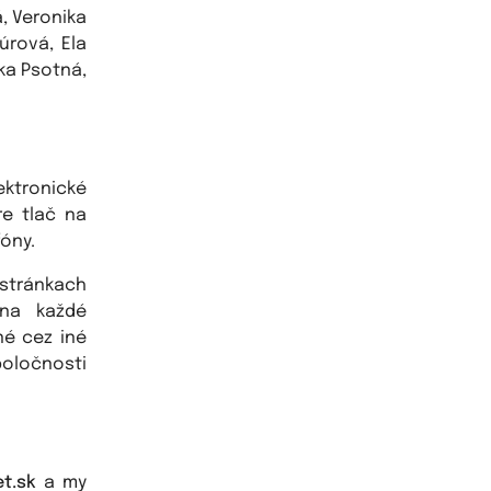
, Veronika
úrová, Ela
ška Psotná,
ktronické
re tlač na
óny.
 stránkach
 na každé
né cez iné
poločnosti
t.sk
a my