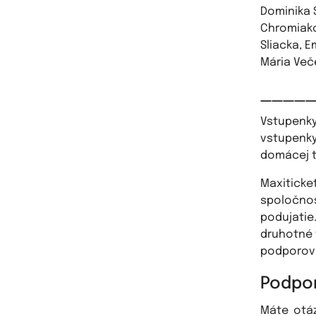
Dominika 
Chromiako
Sliacka, E
Mária Več
____
Vstupenk
vstupenky
domácej t
Maxiticke
spoločno
podujatie
druhotné 
podporova
Podpor
Máte otá