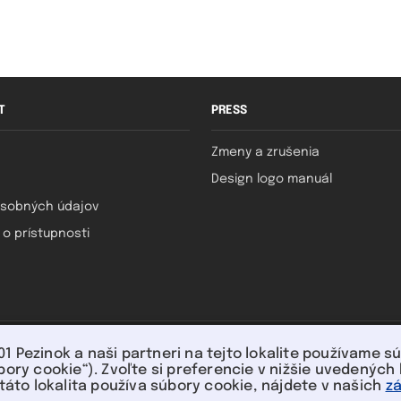
T
PRESS
Zmeny a zrušenia
Design logo manuál
sobných údajov
 o prístupnosti
U nás môžete platiť:
 01 Pezinok a naši partneri na tejto lokalite používame 
bory cookie“). Zvoľte si preferencie v nižšie uvedenýc
 táto lokalita používa súbory cookie, nájdete v našich
z