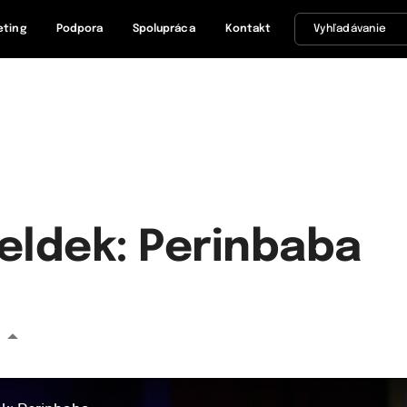
eting
Podpora
Spolupráca
Kontakt
Feldek: Perinbaba