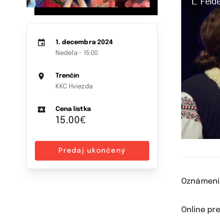
Ľ. Feld
1. decembra 2024
Nedeľa • 15:00
Trenčín
KKC Hviezda
Cena lístka
15.00€
Predaj ukončený
Oznámeni
Online pr