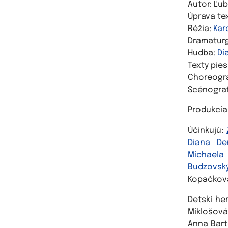
Autor: Ľu
Úprava te
Réžia:
Kar
Dramaturg
Hudba:
Di
Texty pies
Choreogra
Scénografi
Produkcia
Účinkujú:
Diana D
Michaela
Budzovsk
Kopačkov
Detskí he
Miklošová
Anna Bart