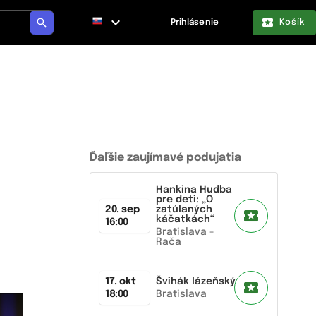
Prihlásenie
Košík
Ďaľšie zaujímavé podujatia
Hankina Hudba
pre deti: „O
20. sep
zatúlaných
káčatkách“
16:00
Bratislava -
Rača
17. okt
Švihák lázeňský
18:00
Bratislava