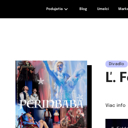
Podujatia
Blog
Umelci
Mark
maxizážitky
Divadlo
Ľ. 
Viac info