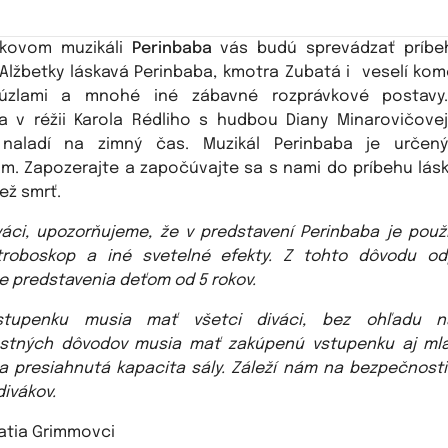
vkovom muzikáli
Perinbaba
vás budú sprevádzať príbe
Alžbetky láskavá Perinbaba, kmotra Zubatá i veselí kom
kúzlami a mnohé iné zábavné rozprávkové postavy
a v réžii Karola Rédliho s hudbou Diany Minarovičove
 naladí na zimný čas. Muzikál Perinbaba je určen
m. Zapozerajte a započúvajte sa s nami do príbehu lásky
než smrť.
váci, upozorňujeme, že v predstavení Perinbaba je použ
troboskop a iné svetelné efekty. Z tohto dôvodu o
ie predstavenia deťom od 5 rokov.
stupenku musia mať všetci diváci, bez ohľadu 
stných dôvodov musia mať zakúpenú vstupenku aj mlad
a presiahnutá kapacita sály. Záleží nám na bezpečnosti
divákov.
atia Grimmovci