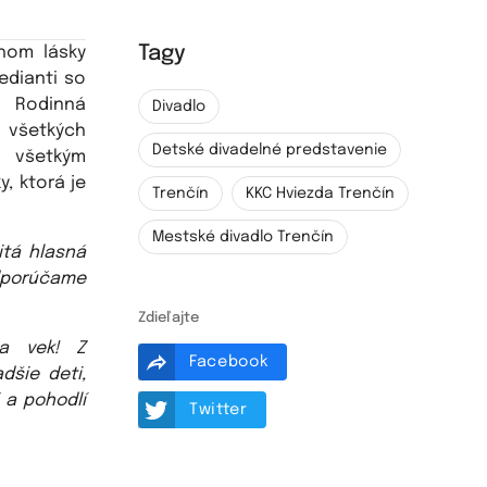
Tagy
hom lásky
edianti so
. Rodinná
Divadlo
j všetkých
Detské divadelné predstavenie
ý všetkým
, ktorá je
Trenčín
KKC Hviezda Trenčín
Mestské divadlo Trenčín
itá hlasná
dporúčame
Zdieľajte
na vek! Z
Facebook
šie deti,
 a pohodlí
Twitter