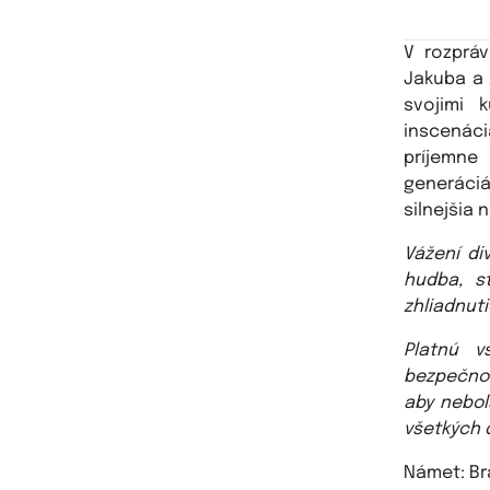
V rozprá
Jakuba a 
svojimi 
inscenáci
príjemne
generáciá
silnejšia 
Vážení di
hudba, s
zhliadnut
Platnú v
bezpečno
aby nebol
všetkých 
Námet: Br