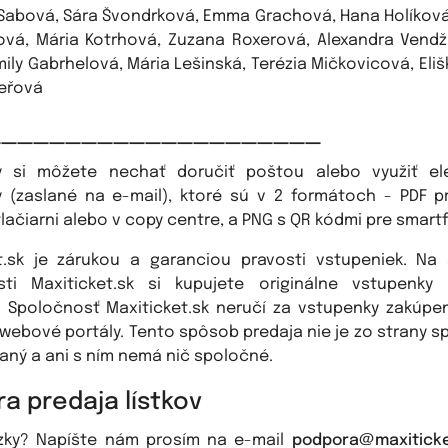
Sabová, Sára Švondrková, Emma Grachová, Hana Holíková
vá, Mária Kotrhová, Zuzana Roxerová, Alexandra Vendž
mily Gabrhelová, Mária Lešinská, Terézia Mičkovicová, Eli
eřová
_____________________
y si môžete nechať doručiť poštou alebo využiť ele
 (zaslané na e-mail), ktoré sú v 2 formátoch - PDF p
lačiarni alebo v copy centre, a PNG s QR kódmi pre smartf
t.sk je zárukou a garanciou pravosti vstupeniek. Na
sti Maxiticket.sk si kupujete originálne vstupenky
. Spoločnosť Maxiticket.sk neručí za vstupenky zakúpe
webové portály. Tento spôsob predaja nie je zo strany s
ný a ani s ním nemá nič spoločné.
a predaja lístkov
zky? Napíšte nám prosím na e-mail
podpora@maxiticke